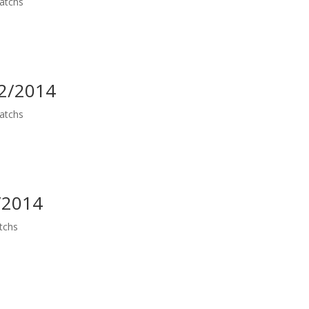
atchs
02/2014
atchs
/2014
tchs