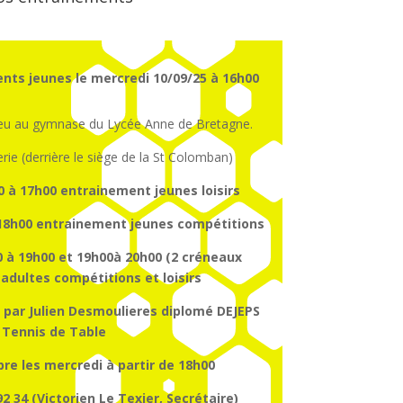
nts jeunes le mercredi 10/09/25 à 16h00
ieu au gymnase du Lycée Anne de Bretagne.
erie (derrière le siège de la St Colomban)
0 à 17h00
entrainement
jeunes
loisirs
18h00
entrainement
jeunes
compétitions
 à 19h00 et 19h00à 20h00 (2 créneaux
dultes compétitions et loisirs
 par Julien Desmoulieres diplomé DEJEPS
Tennis de Table
re les mercredi à partir de 18h00
2 34 (Victorien Le Texier, Secrétaire)