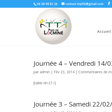
06 38 98 82 26
contact.ttpl56@gmail.com
Accueil
Journée 4 – Vendredi 14/
par
admin
|
Fév 23, 2014
|
Commentaires de m
[table id=27 /]
Journée 3 – Samedi 22/02