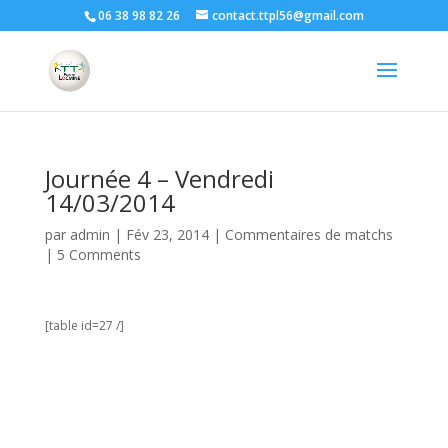
06 38 98 82 26
contact.ttpl56@gmail.com
Journée 4 – Vendredi
14/03/2014
par
admin
|
Fév 23, 2014
|
Commentaires de matchs
|
5 Comments
[table id=27 /]