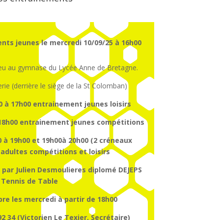
nts jeunes le mercredi 10/09/25 à 16h00
ieu au gymnase du Lycée Anne de Bretagne.
erie (derrière le siège de la St Colomban)
0 à 17h00
entrainement
jeunes
loisirs
18h00
entrainement
jeunes
compétitions
 à 19h00 et 19h00à 20h00 (2 créneaux
dultes compétitions et loisirs
 par Julien Desmoulieres diplomé DEJEPS
Tennis de Table
re les mercredi à partir de 18h00
2 34 (Victorien Le Texier, Secrétaire)