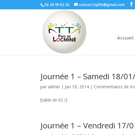
06 38 98 82 26
contact.ttpl56@gmail.com
Accueil
Journée 1 – Samedi 18/01
par
admin
|
Jan 19, 2014
|
Commentaires de m
[table id=32 /]
Journée 1 – Vendredi 17/