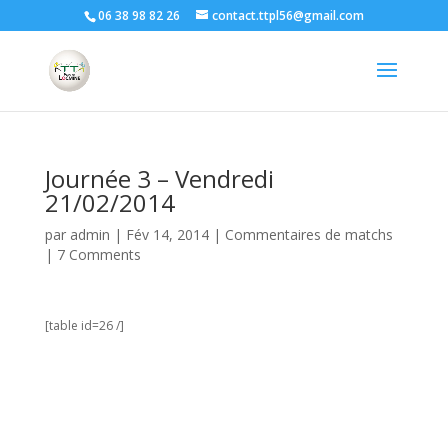
06 38 98 82 26
contact.ttpl56@gmail.com
Journée 3 – Vendredi
21/02/2014
par
admin
|
Fév 14, 2014
|
Commentaires de matchs
|
7 Comments
[table id=26 /]