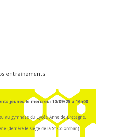
os entrainements
nts jeunes le mercredi 10/09/25 à 16h00
ieu au gymnase du Lycée Anne de Bretagne.
erie (derrière le siège de la St Colomban)