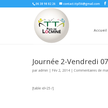
06 38 98 82 26
contact.ttpl56@gmail.com
Accueil
Journée 2-Vendredi 0
par
admin
|
Fév 2, 2014
|
Commentaires de ma
[table id=25 /]