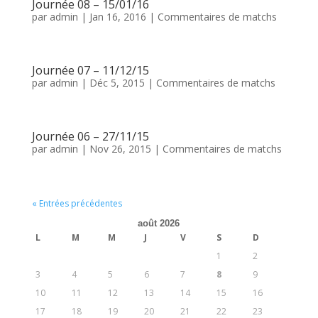
Journée 08 – 15/01/16
par
admin
|
Jan 16, 2016
|
Commentaires de matchs
Journée 07 – 11/12/15
par
admin
|
Déc 5, 2015
|
Commentaires de matchs
Journée 06 – 27/11/15
par
admin
|
Nov 26, 2015
|
Commentaires de matchs
« Entrées précédentes
août 2026
L
M
M
J
V
S
D
1
2
3
4
5
6
7
8
9
10
11
12
13
14
15
16
17
18
19
20
21
22
23