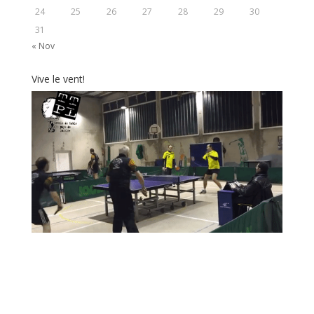
24
25
26
27
28
29
30
31
« Nov
Vive le vent!