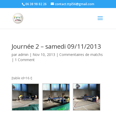
06 38 98 82 26
contact.ttpl56@gmail.com
Journée 2 – samedi 09/11/2013
par
admin
|
Nov 10, 2013
|
Commentaires de matchs
|
1 Comment
[table id=16 /]