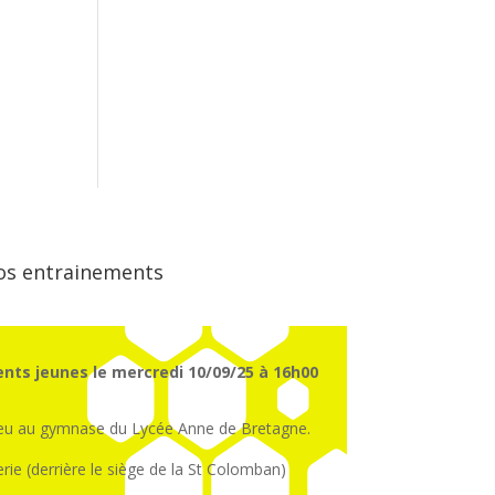
os entrainements
nts jeunes le mercredi 10/09/25 à 16h00
ieu au gymnase du Lycée Anne de Bretagne.
erie (derrière le siège de la St Colomban)