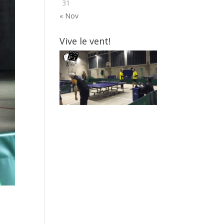
31
« Nov
Vive le vent!