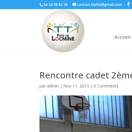
06 38 98 82 26
contact.ttpl56@gmail.com
Accueil
Rencontre cadet 2èm
par
admin
|
Nov 11, 2013
|
0 Comments