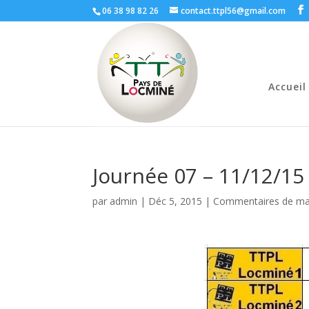
06 38 98 82 26
contact.ttpl56@gmail.com
Accueil
Journée 07 – 11/12/15
par
admin
|
Déc 5, 2015
|
Commentaires de ma