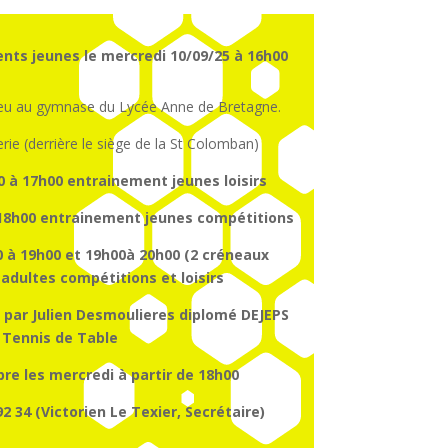
nts jeunes le mercredi 10/09/25 à 16h00
ieu au gymnase du Lycée Anne de Bretagne.
erie (derrière le siège de la St Colomban)
0 à 17h00
entrainement
jeunes
loisirs
18h00
entrainement
jeunes
compétitions
 à 19h00 et 19h00à 20h00 (2 créneaux
dultes compétitions et loisirs
 par Julien Desmoulieres diplomé DEJEPS
Tennis de Table
re les mercredi à partir de 18h00
2 34 (Victorien Le Texier, Secrétaire)