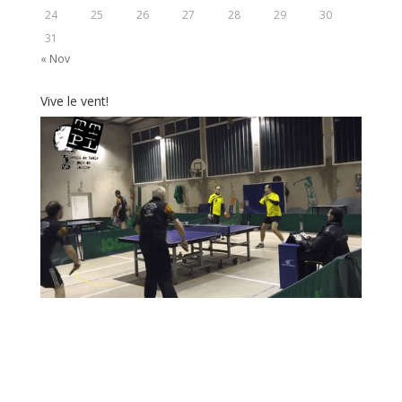
24
25
26
27
28
29
30
31
« Nov
Vive le vent!