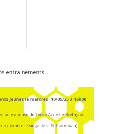
os entrainements
nts jeunes le mercredi 10/09/25 à 16h00
ieu au gymnase du Lycée Anne de Bretagne.
erie (derrière le siège de la St Colomban)