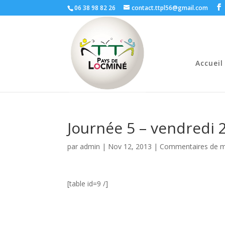
06 38 98 82 26
contact.ttpl56@gmail.com
Accueil
Journée 5 – vendredi 
par
admin
|
Nov 12, 2013
|
Commentaires de 
[table id=9 /]