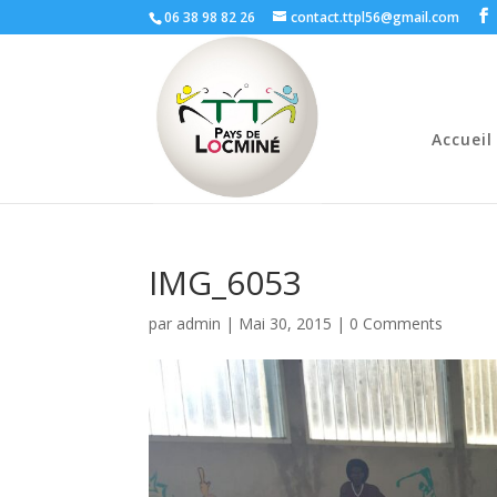
06 38 98 82 26
contact.ttpl56@gmail.com
Accueil
IMG_6053
par
admin
|
Mai 30, 2015
|
0 Comments