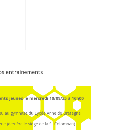
os entrainements
nts jeunes le mercredi 10/09/25 à 16h00
ieu au gymnase du Lycée Anne de Bretagne.
erie (derrière le siège de la St Colomban)