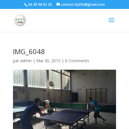
06 38 98 82 26
contact.ttpl56@gmail.com
IMG_6048
par
admin
|
Mai 30, 2015
|
0 Comments