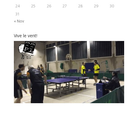
24
25
26
27
28
29
30
31
« Nov
Vive le vent!