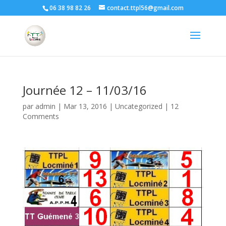
06 38 98 82 26
contact.ttpl56@gmail.com
Journée 12 – 11/03/16
par
admin
|
Mar 13, 2016
|
Uncategorized
|
12
Comments