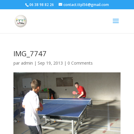
06 38 98 82 26
contact.ttpl56@gmail.com
IMG_7747
par
admin
|
Sep 19, 2013
|
0 Comments