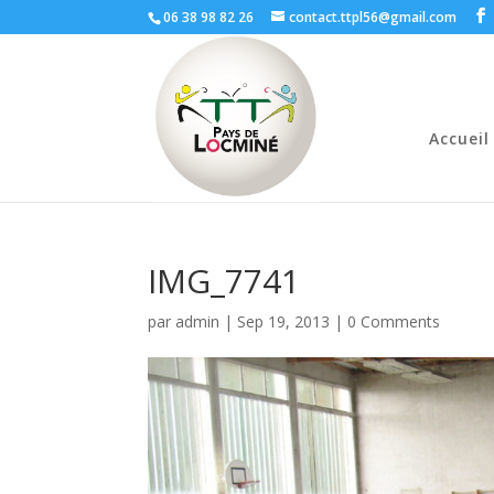
06 38 98 82 26
contact.ttpl56@gmail.com
Accueil
IMG_7741
par
admin
|
Sep 19, 2013
|
0 Comments