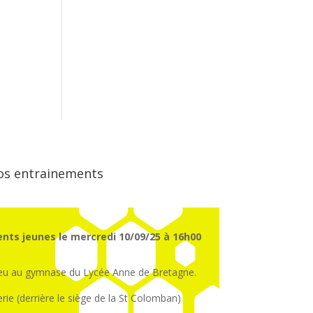
os entrainements
nts jeunes le mercredi 10/09/25 à 16h00
ieu au gymnase du Lycée Anne de Bretagne.
erie (derrière le siège de la St Colomban)