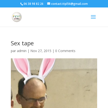
06 38 98 82 26
contact.ttpl56@gmail.com
Sex tape
par
admin
|
Nov 27, 2015
|
0 Comments