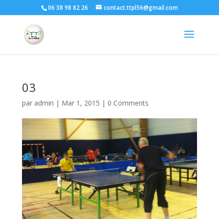
06 38 98 82 26
contact.ttpl56@gmail.com
03
par
admin
|
Mar 1, 2015
|
0 Comments