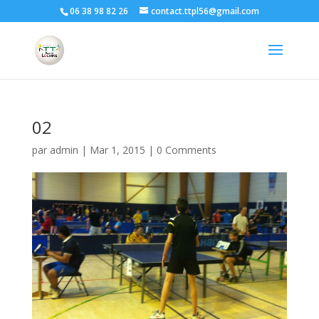
06 38 98 82 26
contact.ttpl56@gmail.com
02
par
admin
|
Mar 1, 2015
|
0 Comments