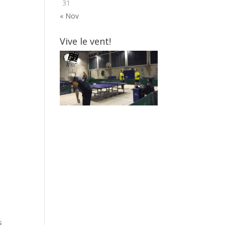
31
« Nov
Vive le vent!
s