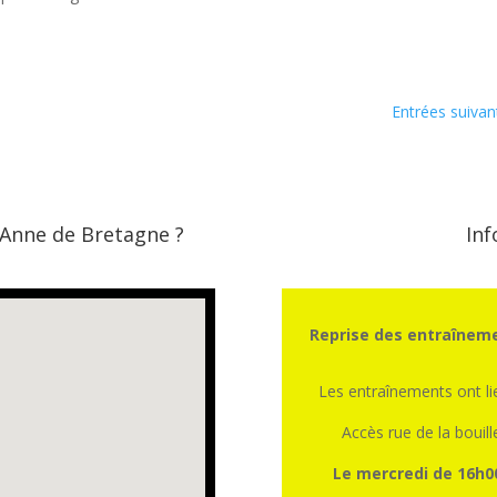
Entrées suivan
 Anne de Bretagne ?
Inf
Reprise des entraîneme
Les entraînements ont l
Accès rue de la bouill
Le mercredi de 16h0