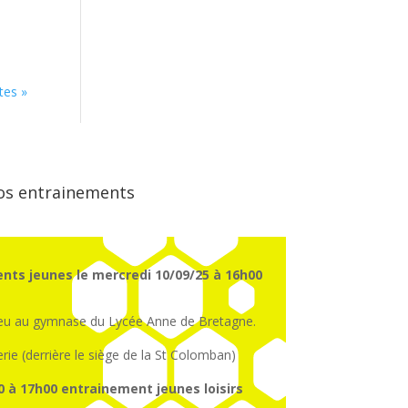
tes »
os entrainements
nts jeunes le mercredi 10/09/25 à 16h00
ieu au gymnase du Lycée Anne de Bretagne.
erie (derrière le siège de la St Colomban)
0 à 17h00
entrainement
jeunes
loisirs