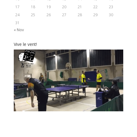
17
18
19
20
21
22
23
24
25
26
27
28
29
30
31
« Nov
Vive le vent!