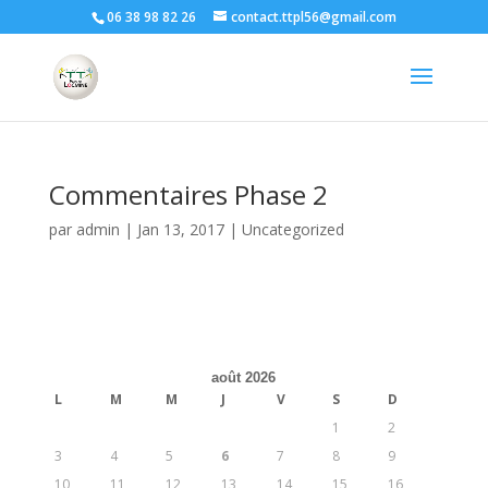
06 38 98 82 26
contact.ttpl56@gmail.com
Commentaires Phase 2
par
admin
|
Jan 13, 2017
|
Uncategorized
août 2026
L
M
M
J
V
S
D
1
2
3
4
5
6
7
8
9
10
11
12
13
14
15
16