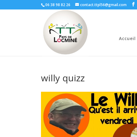
06 38 98 82 26
contact.ttpl56@gmail.com
Accueil
willy quizz