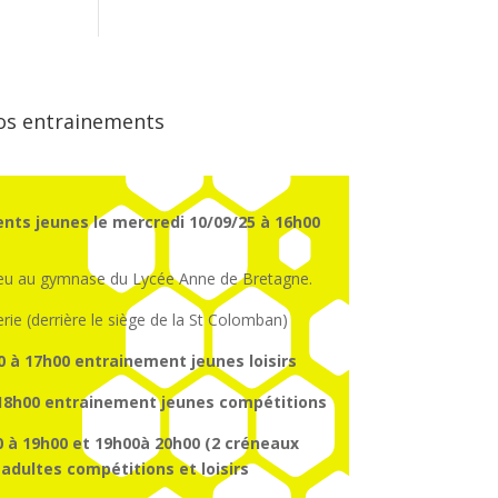
os entrainements
nts jeunes le mercredi 10/09/25 à 16h00
ieu au gymnase du Lycée Anne de Bretagne.
erie (derrière le siège de la St Colomban)
0 à 17h00
entrainement
jeunes
loisirs
18h00
entrainement
jeunes
compétitions
 à 19h00 et 19h00à 20h00 (2 créneaux
dultes compétitions et loisirs