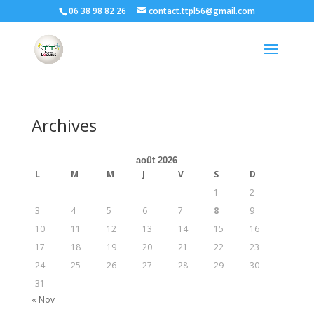
06 38 98 82 26
contact.ttpl56@gmail.com
Archives
août 2026
L
M
M
J
V
S
D
1
2
3
4
5
6
7
8
9
10
11
12
13
14
15
16
17
18
19
20
21
22
23
24
25
26
27
28
29
30
31
« Nov